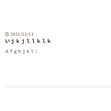
2021/12/13
いｊｋｊｌｌｋｌｋ
ｄｆｇｈｊｋｌ；